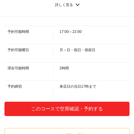
・☆芋 ☆麦 ☆黒糖／しそ
詳しく見る
・果実酒
・☆梅：濃醇梅酒 ☆果実酒：ハスカップ／キウイ／ラフランス／温州み
かん／パイン＆シークワーサー/マンゴー/ライチ
・ウィスキー／ハイボール
・水割り／お湯割り／ロック／ストレート／ソーダ／ひげのハイボール／
予約可能時間
17:00～22:00
レモンハイボール／紅茶ハイボール／ゆずハイボール／コーラハイボール／
閉じる
ジンジャーハイボール／デカビタハイボール／ピングレハイボール
・日本酒／ワイン
・日本酒（熱燗・冷）／グラスワイン（赤・白）
予約可能曜日
月～日・祝日・祝前日
・サワー
・レモン／紅茶／ゆず／デカビタ／ウーロンハイ／緑茶ハイ/無糖プレーン
／ピングレ
滞在可能時間
2時間
・ソフトドリンク
・ペプシコーラ／なっちゃんオレンジ／ウーロン茶／緑茶／ジンジャーエ
ール／デカビタ
予約締切
来店日の当日17時まで
・カクテル
・カシスオレンジ／カシスソーダ／ピーチオレンジ／ピーチジンジャー／
ジンバック／オレンジブロッサム／モスコミュール／スクリュードライバー
／シャンディーガフ／ディーゼル
このコースで空席確認・予約する