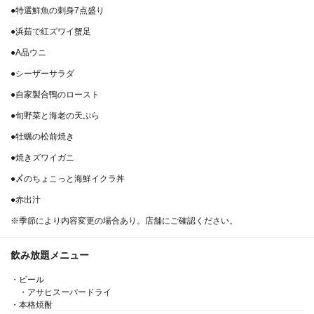
●特選鮮魚の刺身7点盛り
●浜茹で紅ズワイ蟹足
●A品ウニ
●シーザーサラダ
●自家製合鴨のロースト
●旬野菜と海老の天ぷら
●牡蠣の松前焼き
●焼きズワイガニ
この店舗情報をシェアする
●〆のちょこっと海鮮イクラ丼
●赤出汁
【★宴会はにほんいちで！★】絶品アラカルトコース飲放
※季節により内容変更の場合あり。店舗にご確認ください。
付 贅沢にかにを楽しめます | 北海道海鮮 にほんいち
西中島店
飲み放題メニュー
大阪府大阪市淀川区西中島３－１５－７
https://nihon1.owst.jp/courses/187145122
・ビール
・アサヒスーパードライ
・本格焼酎
お店情報をコピー