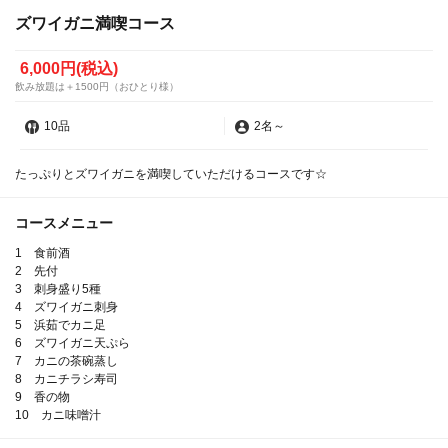
ズワイガニ満喫コース
6,000円
(税込)
飲み放題は＋1500円（おひとり様）
10品
2名
～
たっぷりとズワイガニを満喫していただけるコースです☆
コースメニュー
1 食前酒
2 先付
3 刺身盛り5種
4 ズワイガニ刺身
5 浜茹でカニ足
6 ズワイガニ天ぷら
7 カニの茶碗蒸し
8 カニチラシ寿司
9 香の物
10 カニ味噌汁