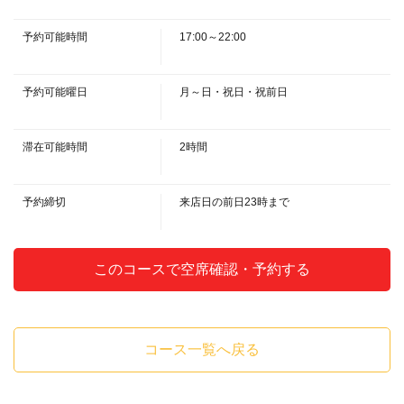
この店舗情報をシェアする
予約可能時間
17:00～22:00
ズワイガニ満喫コース | 北海道海鮮 にほんいち 西中
島店
大阪府大阪市淀川区西中島３－１５－７
予約可能曜日
月～日・祝日・祝前日
https://nihon1.owst.jp/courses/174526220
滞在可能時間
2時間
お店情報をコピー
予約締切
来店日の前日23時まで
このコースで空席確認・予約する
閉じる
コース一覧へ戻る