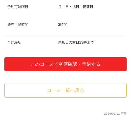
・日本酒／ワイン
・日本酒（熱燗・冷）／グラスワイン（赤・白）
予約可能曜日
月～日・祝日・祝前日
・サワー
閉じる
・レモン／紅茶／ゆず／デカビタ／ウーロンハイ／緑茶ハイ/無糖プレーン
／ピングレ
滞在可能時間
2時間
・ソフトドリンク
・ペプシコーラ／なっちゃんオレンジ／ウーロン茶／緑茶／ジンジャーエ
ール／デカビタ
予約締切
来店日の前日23時まで
・カクテル
・カシスオレンジ／カシスソーダ／ピーチオレンジ／ピーチジンジャー／
ジンバック／オレンジブロッサム／モスコミュール／スクリュードライバー
／シャンディーガフ／ディーゼル
このコースで空席確認・予約する
コース一覧へ戻る
2026/06/11 更新