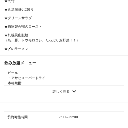
★先付
★直送刺身6点盛り
★グリーンサラダ
★自家製合鴨のロースト
★札幌風山賊焼
（鳥、豚、トウモロコシ、たっぷりお野菜！！）
★〆のラーメン
この店舗情報をシェアする
飲み放題メニュー
刺身盛りとたっぷり野菜の【札幌風山賊焼】コース！クー
ポン使用で飲み放題付5000円→4500円 | 北海道海鮮 にほ
・ビール
んいち 西中島店
・アサヒスーパードライ
・本格焼酎
大阪府大阪市淀川区西中島３－１５－７
・☆芋 ☆麦 ☆黒糖／しそ
https://nihon1.owst.jp/courses/174526219
詳しく見る
・果実酒
・☆梅：濃醇梅酒 ☆果実酒：ハスカップ／キウイ／ラフランス／温州み
かん／パイン＆シークワーサー/マンゴー/ライチ
お店情報をコピー
・ウィスキー／ハイボール
・水割り／お湯割り／ロック／ストレート／ソーダ／ひげのハイボール／
予約可能時間
17:00～22:00
レモンハイボール／紅茶ハイボール／ゆずハイボール／コーラハイボール／
ジンジャーハイボール／デカビタハイボール／ピングレハイボール